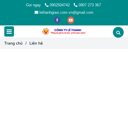
Gọi ngay
0902504742
0907 273 367
lethanhgiasi.com.vn@gmail.com
Trang chủ
/
Liên hệ