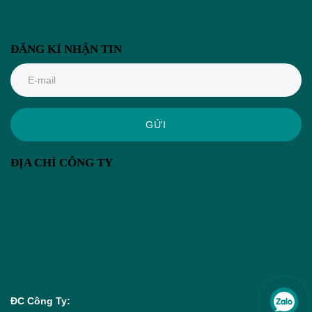
ĐĂNG KÍ NHẬN TIN
GỬI
ĐỊA CHỈ CÔNG TY
ĐC Công Ty: