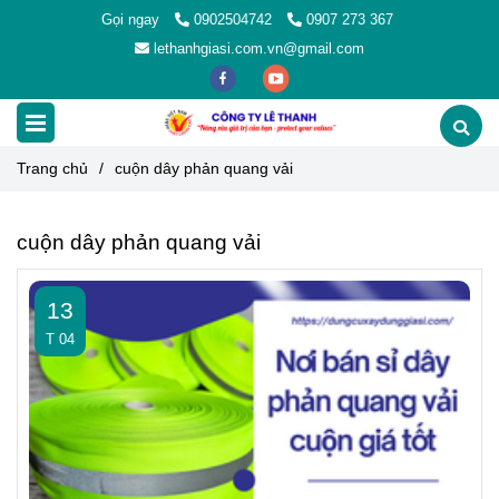
Gọi ngay
0902504742
0907 273 367
lethanhgiasi.com.vn@gmail.com
Trang chủ
/
cuộn dây phản quang vải
cuộn dây phản quang vải
13
T 04