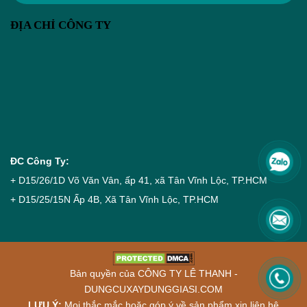
ĐỊA CHỈ CÔNG TY
ĐC Công Ty:
+ D15/26/1D Võ Văn Vân, ấp 41, xã Tân Vĩnh Lộc, TP.HCM
+ D15/25/15N Ấp 4B, Xã Tân Vĩnh Lộc, TP.HCM
Bản quyền của CÔNG TY LÊ THANH -
DUNGCUXAYDUNGGIASI.COM
LƯU Ý
:
Mọi thắc mắc hoặc góp ý về sản phẩm xin liên hệ