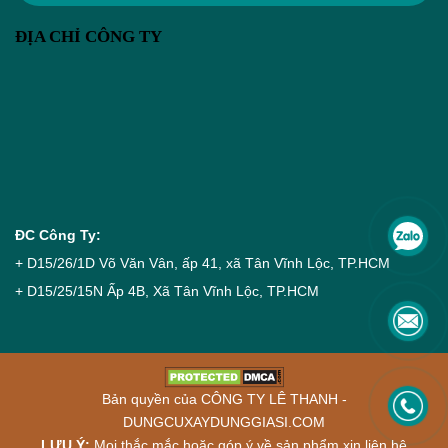
ĐỊA CHỈ CÔNG TY
ĐC Công Ty:
+ D15/26/1D Võ Văn Vân, ấp 41, xã Tân Vĩnh Lộc, TP.HCM
+ D15/25/15N Ấp 4B, Xã Tân Vĩnh Lộc, TP.HCM
Bản quyền của CÔNG TY LÊ THANH -
DUNGCUXAYDUNGGIASI.COM
LƯU Ý
:
Mọi thắc mắc hoặc góp ý về sản phẩm xin liên hệ