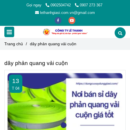
Gọi ngay
0902504742
0907 273 367
lethanhgiasi.com.vn@gmail.com
Trang chủ
/
dây phản quang vải cuộn
dây phản quang vải cuộn
13
T 04