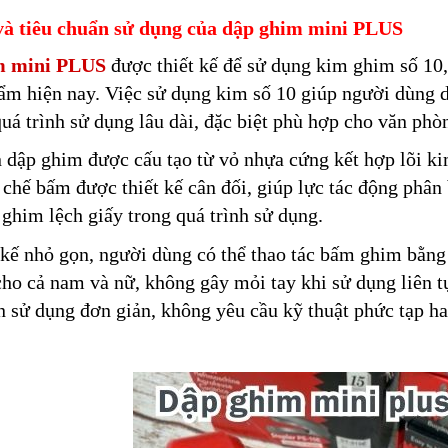
và tiêu chuẩn sử dụng của dập ghim mini PLUS
m mini PLUS
được thiết kế để sử dụng kim ghim số 10,
m hiện nay. Việc sử dụng kim số 10 giúp người dùng d
quá trình sử dụng lâu dài, đặc biệt phù hợp cho văn phò
 dập ghim được cấu tạo từ vỏ nhựa cứng kết hợp lõi ki
chế bấm được thiết kế cân đối, giúp lực tác động phân
ghim lệch giấy trong quá trình sử dụng.
 kế nhỏ gọn, người dùng có thể thao tác bấm ghim bằn
ho cả nam và nữ, không gây mỏi tay khi sử dụng liên t
n sử dụng đơn giản, không yêu cầu kỹ thuật phức tạp 