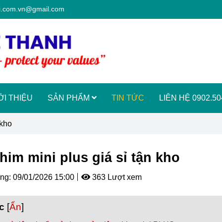
si.com.vn@gmail.com
ỚI THIỆU
SẢN PHẨM
TIN TỨC
LIÊN HỆ 0902.504
 kho
him mini plus giá sỉ tận kho
ng:
09/01/2026 15:00
363 Lượt xem
c
[
Ẩn
]