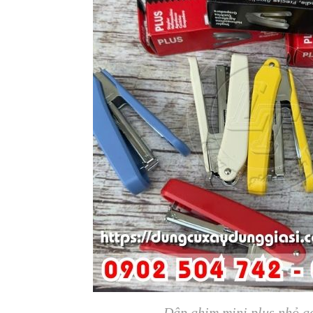
Dập ghim mini plus nhỏ gọ