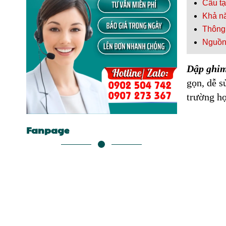
Cấu tạ
Khả nă
Thông 
Nguồn 
Dập ghim 
gọn, dễ s
trường họ
Fanpage