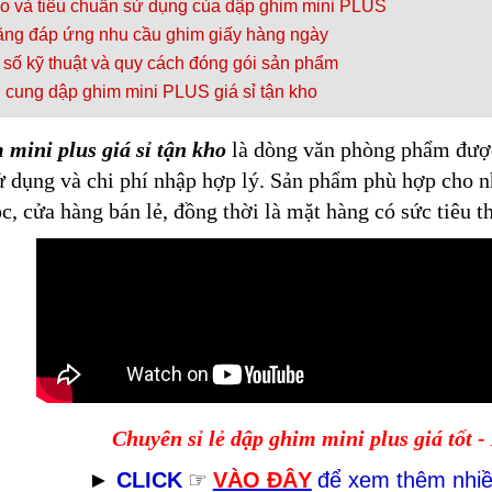
o và tiêu chuẩn sử dụng của dập ghim mini PLUS
ng đáp ứng nhu cầu ghim giấy hàng ngày
số kỹ thuật và quy cách đóng gói sản phẩm
cung dập ghim mini PLUS giá sỉ tận kho
mini plus giá sỉ tận kho
là dòng văn phòng phẩm được 
ử dụng và chi phí nhập hợp lý. Sản phẩm phù hợp cho n
c, cửa hàng bán lẻ, đồng thời là mặt hàng có sức tiêu t
Chuyên sỉ lẻ dập ghim mini plus giá tốt -
►
CLICK
☞
VÀO ĐÂY
để xem thêm nhi