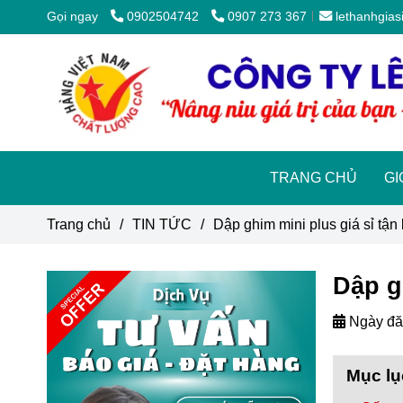
Gọi ngay
0902504742
0907 273 367
lethanhgia
TRANG CHỦ
GI
Trang chủ
/
TIN TỨC
/
Dập ghim mini plus giá sỉ tận
Dập g
Ngày đă
Mục lụ