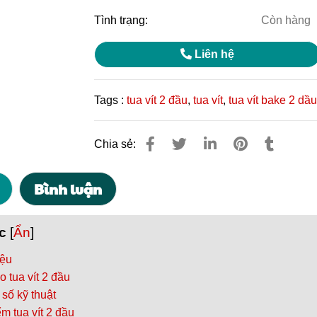
Tình trạng:
Còn hàng
Liên hệ
Tags :
tua vít 2 đầu
,
tua vít
,
tua vít bake 2 dầ
Chia sẻ:
Bình luận
c
[
Ẩn
]
iệu
o tua vít 2 đầu
số kỹ thuật
m tua vít 2 đầu