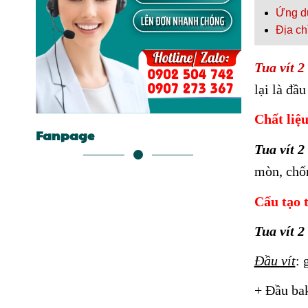
Ứng dụ
Địa chỉ
Tua vít 2
lại là đầu
Chất liệ
Fanpage
Tua vít 2
mòn, chốn
Cấu tạo t
Tua vít 
Đầu vít
: 
+ Đầu bak