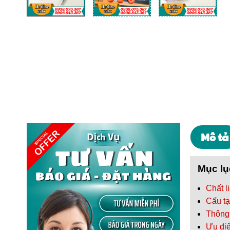
Mô tả
Mục lụ
Chất l
Cấu tạ
Thông 
Ưu điể