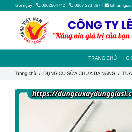
Gọi ngay
0902504742
0907 273 367
lethanhgia
TRANG CHỦ
GI
Trang chủ
/
DỤNG CỤ SỬA CHỮA ĐA NĂNG
/
TUA