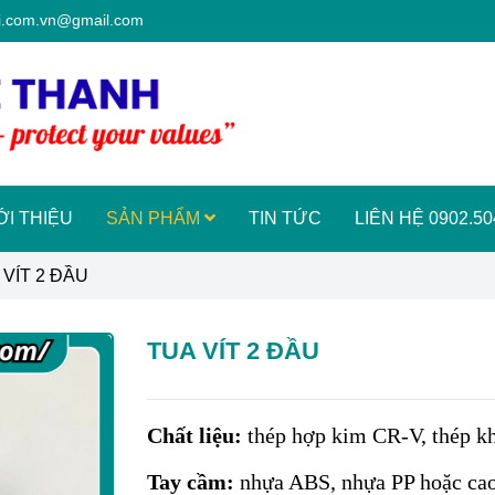
si.com.vn@gmail.com
ỚI THIỆU
SẢN PHẨM
TIN TỨC
LIÊN HỆ 0902.504
 VÍT 2 ĐẦU
TUA VÍT 2 ĐẦU
Chất liệu:
thép hợp kim CR-V, thép kh
Tay cầm:
nhựa ABS, nhựa PP hoặc cao