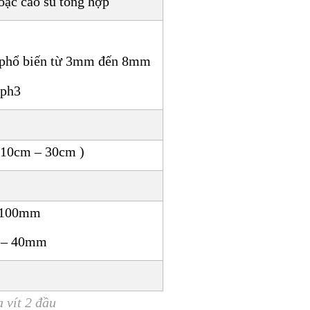
ặc cao su tổng hợp
c phổ biến từ 3mm đến 8mm
 ph3
10cm – 30cm )
– 100mm
 – 40mm
 vít 2 đầu