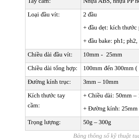
Tay cầm:
Nhựa ABS, nhựa PP ho
Loại đầu vít:
2 đầu
+ đầu dẹt: kích thướ
+ đầu bake: ph1; ph2,
Chiều dài đầu vít:
10mm - 25mm
Chiều dài tổng hợp:
100mm đến 300mm ( 
Đường kính trục:
3mm – 10mm
Kích thước tay
+ Chiều dài: 50mm 
cầm:
+ Đường kính: 25mm
Trọng lượng:
50g – 300g
Bảng thông số kỹ thuật tua