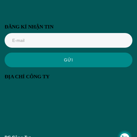
ĐĂNG KÍ NHẬN TIN
GỬI
ĐỊA CHỈ CÔNG TY