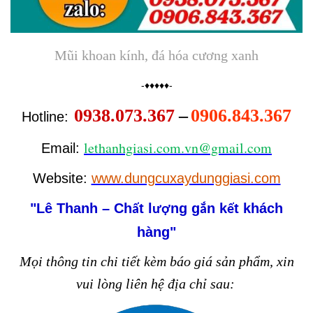
Mũi khoan kính, đá hóa cương xanh
-♦♦♦♦♦-
0938.073.367
–
0906.843.367
Hotline:
lethanhgiasi.com.vn@gmail.com
Email:
Website:
www.dungcuxaydunggiasi.com
"Lê Thanh – Ch
t l
ng g
n k
t khách
ấ
ượ
ắ
ế
hàng"
Mọi thông tin chi tiết kèm báo giá sản phẩm, xin
vui lòng liên hệ địa chỉ sau: