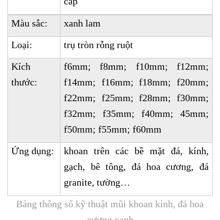
cấp
Màu sắc:
xanh lam
Loại:
trụ tròn rỗng ruột
Kích
f6mm; f8mm; f10mm; f12mm;
thước:
f14mm; f16mm; f18mm; f20mm;
f22mm; f25mm; f28mm; f30mm;
f32mm; f35mm; f40mm; 45mm;
f50mm; f55mm; f60mm
Ứng dụng:
khoan trên các bề mặt đá, kính,
gạch, bê tông, đá hoa cương, đá
granite, tường…
Bảng thông số kỹ thuật mũi khoan kính, đá hoa
cương xanh