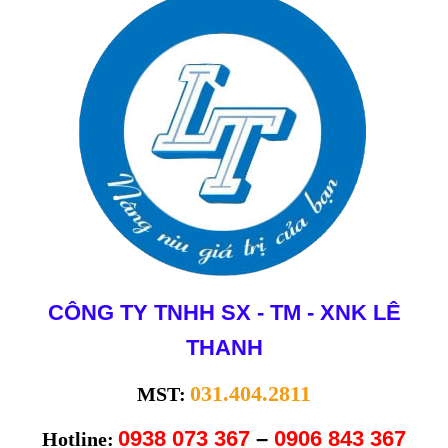
CÔNG TY TNHH SX - TM - XNK LÊ
THANH
031.404.2811
MST:
0938 073 367
–
0906
84
3 367
Hotline: