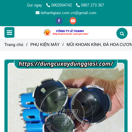
Gọi ngay
0902504742
0907 273 367
lethanhgiasi.com.vn@gmail.com
Trang chủ
/
PHỤ KIỆN MÁY
/
MŨI KHOAN KÍNH, ĐÁ HOA CƯƠ