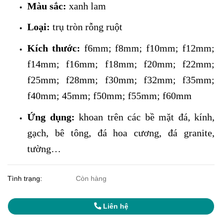
Màu sắc:
xanh lam
Loại:
trụ tròn rỗng ruột
Kích thước:
f6mm; f8mm; f10mm; f12mm;
f14mm; f16mm; f18mm; f20mm; f22mm;
f25mm; f28mm; f30mm; f32mm; f35mm;
f40mm; 45mm; f50mm; f55mm; f60mm
Ứng dụng:
khoan trên các bề mặt đá, kính,
gạch, bê tông, đá hoa cương, đá granite,
tường…
Tình trạng:
Còn hàng
Liên hệ