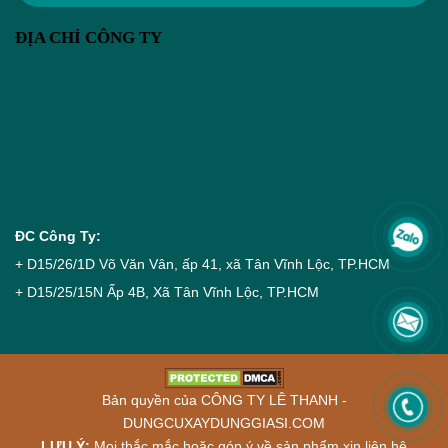
ĐỊA CHỈ CÔNG TY
ĐC Công Ty:
+ D15/26/1D Võ Văn Vân, ấp 41, xã Tân Vĩnh Lộc, TP.HCM
+ D15/25/15N Ấp 4B, Xã Tân Vĩnh Lộc, TP.HCM
Bản quyền của CÔNG TY LÊ THANH -
DUNGCUXAYDUNGGIASI.COM
LƯU Ý
:
Mọi thắc mắc hoặc góp ý về sản phẩm xin liên hệ