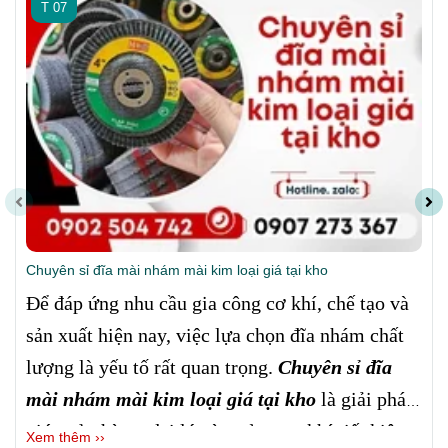
T 07
Chuyên sỉ đĩa mài nhám mài kim loại giá tại kho
Để đáp ứng nhu cầu gia công cơ khí, chế tạo và
sản xuất hiện nay, việc lựa chọn đĩa nhám chất
lượng là yếu tố rất quan trọng.
Chuyên sỉ đĩa
mài nhám mài kim loại giá tại kho
là giải pháp
giúp cửa hàng, đại lý và xưởng cơ khí tiết kiệm
Xem thêm ››