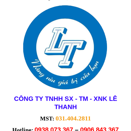
CÔNG TY TNHH SX - TM - XNK LÊ
THANH
031.404.2811
MST:
0938 073 367
–
0906
84
3 367
Hotline: