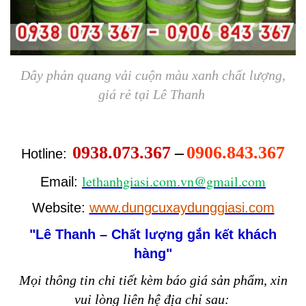
Dây phản quang vải cuộn màu xanh chất lượng,
giá rẻ tại Lê Thanh
0938.073.367
–
0906.843.367
Hotline:
lethanhgiasi.com.vn@gmail.com
Email:
Website:
www.dungcuxaydunggiasi.com
"Lê Thanh – Ch
t l
ng g
n k
t khách
ấ
ượ
ắ
ế
hàng"
Mọi thông tin chi tiết kèm báo giá sản phẩm, xin
vui lòng liên hệ địa chỉ sau: