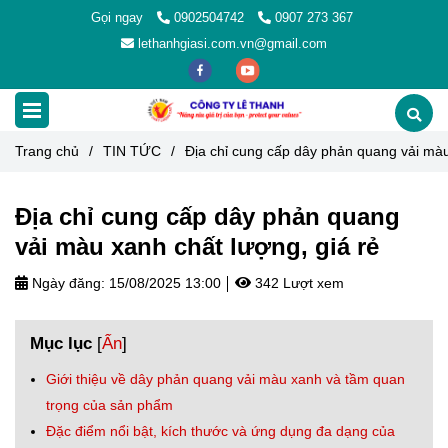
Gọi ngay
0902504742
0907 273 367
lethanhgiasi.com.vn@gmail.com
Trang chủ
/
TIN TỨC
/
Địa chỉ cung cấp dây phản quang vải màu
Địa chỉ cung cấp dây phản quang
vải màu xanh chất lượng, giá rẻ
Ngày đăng:
15/08/2025 13:00
342 Lượt xem
Mục lục
[
Ẩn
]
Giới thiệu về dây phản quang vải màu xanh và tầm quan
trọng của sản phẩm
Đặc điểm nổi bật, kích thước và ứng dụng đa dạng của