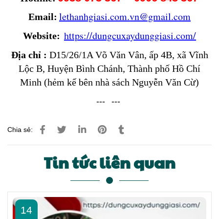
lethanhgiasi.com.vn@gmail.com
Email:
https://dungcuxaydunggiasi.com/
Website:
Địa chỉ :
D15/26/1A Võ Văn Vân, ấp 4B, xã Vĩnh
Lộc B, Huyện Bình Chánh, Thành phố Hồ Chí
Minh (hẻm kế bên nhà sách Nguyễn Văn Cừ)
---
---
Chia sẻ:
Tin tức liên quan
14