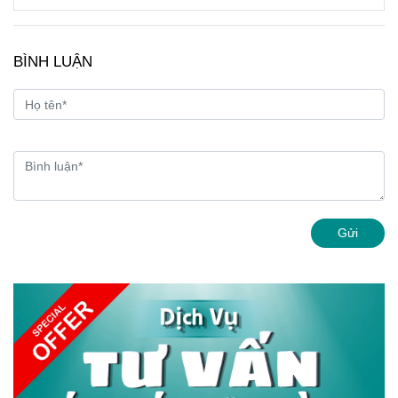
chi phí nhưng vẫn đảm bảo hiệu quả làm việc.
Công ty Lê Thanh
cung cấp đa dạng đĩa nhám
BÌNH LUẬN
xếp HD, Hải Dương cùng nhiều quy cách, độ
nhám khác nhau, luôn có sẵn số lượng lớn với
mức giá cạnh tranh.
Gửi